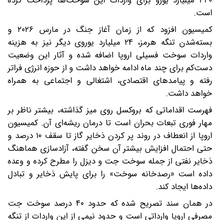
۳۴۰ میلیارد یورو برای واردات این سوخت‌ها پرداخت کرده
است.
کمیسیون افزود که از زمان آغاز جنگ در مارس ۲۰۲۶ و
بسته‌شدن تنگه هرمز، ۲۴ میلیارد یوروی دیگر نیز به هزینه
واردات سوخت فسیلی اروپا اضافه شده و آثار این وضعیت
دست‌کم برای چند ماه ادامه خواهد داشت و از حوزه انرژی فراتر
رفته و پیامدهای اقتصادی، اشتغالی و اجتماعی به همراه
خواهد داشت.
فهرست اقداماتی که بروکسل روی میز گذاشته، بیشتر ناظر بر
مهار فوری تبعات بحران است تا درمان ریشه‌ای آن. کمیسیون
اروپا از انعطاف در روند پر کردن ذخایر گاز تا سقف ۱۰ درصد و
حتی احتمال افزایش بیشتر آن سخن گفته، آزادسازی هماهنگ
ذخایر نفتی از جمله سوخت جت و دیزل را مطرح کرده و وعده
داده است «رصدخانه سوخت» را برای پایش ذخایر و تبادل
داده‌ها ایجاد کند.
در همان سند تصریح شده که حدود ۴۰ درصد سوخت جت
مصرفی اروپا وارداتی است و حدود نیمی از این واردات از تنگه