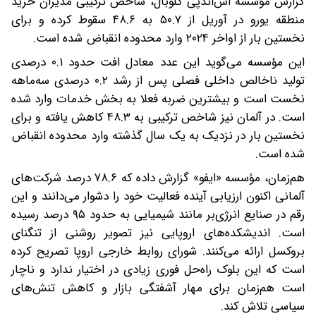
گزارش مؤسسه اس‌اندپی گلوبال، شاخص ترکیبی مدیران خرید
منطقه یورو در آوریل از ۵۰.۷ به ۴۸.۶ سقوط کرده و برای
نخستین بار از اواخر ۲۰۲۴ وارد محدوده انقباض شده است.
این مؤسسه می‌گوید این عدد معادل افت حدود ۰.۱ درصدی
تولید ناخالص داخلی فصلی پس از رشد ۰.۲ درصدی سه‌ماهه
نخست است و بیشترین ضربه فعلا به بخش خدمات وارد شده
است. در آلمان نیز شاخص ترکیبی به ۴۸.۳ کاهش یافته و برای
نخستین بار در نزدیک به یک سال گذشته وارد محدوده انقباض
شده است.
هم‌زمان، مؤسسه «ایفو» گزارش داده که ۷۸.۶ درصد شرکت‌های
آلمانی اکنون ارزیابی آینده فعالیت خود را دشوار می‌دانند و این
رقم در صنایع انرژی‌بر مانند شیمیایی به حدود ۹۵ درصد رسیده
است. اندیشکده‌های اروپایی نیز تصویر روشنی از تنگنای
بروکسل ارائه می‌کنند. شورای روابط خارجی اروپا تصریح کرده
است که این بلوک راه‌حل فوری زیادی در اختیار ندارد و ناچار
است هم‌زمان برای مهار آشفتگی بازار و کاهش تنش‌های
سیاسی تلاش کند.