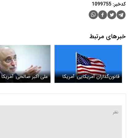
کدخبر: 1099755
خبرهای مرتبط
قانون‌گذاران آمریکایی: آمریکا
علی اکبر صالحی: آمریکا
نباید وارد جنگ با ایران شود
خواهان جنگ با ایران ن
باهوش‌تر از تصور
اسرائیلی‌هاست