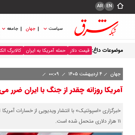
AR
EN
سیاست
جهان
جامعه
موضوعات داغ:
قیمت دلار
حمله آمریکا به ایران
کالابرگ الک
جهان
۴ اردیبهشت ۱۴۰۵
۰۰:۰۹
آمریکا روزانه چقدر از جنگ با ایران ضرر می
خبرگزاری «اسپوتنیک» با انتشار ویدیویی از خسارات آمریکا ا
۱۱ هزار دلاری متحمل شده است.