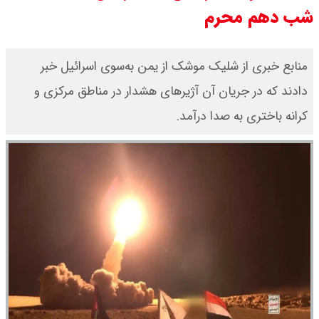
شب دهم محرم
قیمت بیت کوین،تتر و اتریوم امروز
جمعه ۱۶ مرداد۱۴۰۵ / قیمت بیت
منابع خبری از شلیک موشک از یمن به‌سوی اسرائیل خبر
دادند که در جریان آن آژیرهای هشدار در مناطق مرکزی و
کوین چند؟ + جدول
کرانه باختری به صدا درآمد.
قیمت طلای جهان امروز جمعه
۱۶مرداد۱۴۰۵ /هر اونس طلا چند ؟ +
جدول