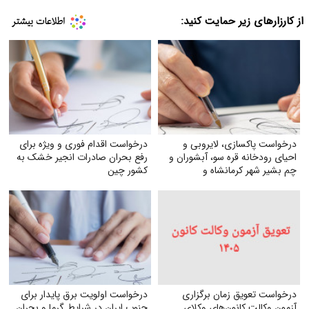
از کارزارهای زیر حمایت کنید:
درخواست پاکسازی، لایروبی و
درخواست اقدام فوری و ویژه برای
احیای رودخانه قره سو، آبشوران و
رفع بحران صادرات انجیر خشک به
چم بشیر شهر کرمانشاه و
کشور چین
رودخانه‌های هم‌مسیر و وابسته
(گاماسیاب، دینورآب، سیمره)
درخواست تعویق زمان برگزاری
درخواست اولویت برق پایدار برای
آزمون وکالت کانون‌های وکلای
جنوب ایران در شرایط گرما و بحران