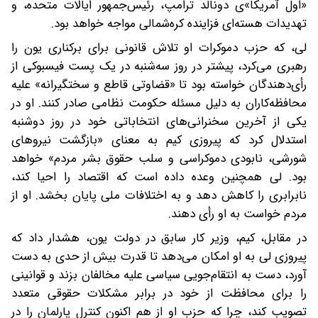
«اول آمریکا»ی دونالد ترامپ، رئیس‌جمهور ایالات متحده، و
تهدیدات هسته‌ای فزاینده کره‌شمالی مواجه خواهد بود.
لی، که حزب دموکرات او تلاش قانونی برای برکناری یون را
رهبری می‌کرد، پیشتر در روز سه‌شنبه در یک پست فیسبوکی از
رأی‌دهندگان خواسته بود تا «قضاوتی قاطع و سختگیرانه» علیه
محافظه‌کاران به دلیل مسئله حکومت نظامی صادر کنند. او در
یکی از آخرین سخنرانی‌های انتخاباتی خود در روز دوشنبه
استدلال کرد که پیروزی کیم به معنای «بازگشت نیروهای
شورشی، نابودی دموکراسی و سلب حقوق بشر مردم» خواهد
بود. لی همچنین وعده داده است که اقتصاد را احیا کند،
نابرابری را کاهش دهد و به اختلافات ملی پایان بخشد. او از
مردم خواست به او رأی دهند.
در مقابل، کیم، وزیر کار سابق در دولت یون، هشدار داد که
پیروزی لی به او امکان می‌دهد تا قدرت بیش از حدی به دست
آورد، دست به انتقام‌جویی سیاسی علیه مخالفان بزند و قوانینی
را برای محافظت از خود در برابر مشکلات حقوقی متعدد
تصویب کند، چرا که حزب او از هم اکنون کنترل پارلمان را در