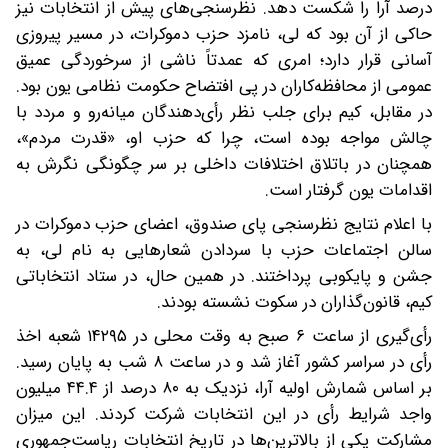
درصد آرا را شکست دهد. نظرسنجی‌های پیش از انتخابات نیز
حاکی از آن بود که لی، نامزد حزب دموکرات، در مسیر پیروزی
آسانی قرار دارد؛ امری که عمدتاً ناشی از سرخوردگی عمیق
عمومی از محافظه‌کاران در پی افتضاح حکومت نظامی یون بود.
در مقابل، کیم برای جلب نظر رأی‌دهندگان میانه‌رو و مردد با
چالش مواجه بوده است، چرا که حزب او، «قدرت مردم»،
همچنان در باتلاق اختلافات داخلی بر سر چگونگی نگرش به
اقدامات یون گرفتار است.
با اعلام نتایج نظرسنجی پای صندوق، اعضای حزب دموکرات در
سالن اجتماعات حزب با سردادن شعارهایی به نام لی، به
جشن و پایکوبی پرداختند. در همین حال، در ستاد انتخاباتی
کیم، قانون‌گذاران در سکوت نشسته بودند.
رأی‌گیری از ساعت ۶ صبح به وقت محلی در ۱۴۲۹۵ شعبه اخذ
رأی در سراسر کشور آغاز شد و در ساعت ۸ شب به پایان رسید.
بر اساس شمارش اولیه آرا، نزدیک به ۸۰ درصد از ۴۴.۴ میلیون
واجد شرایط رأی در این انتخابات شرکت کردند. این میزان
مشارکت یکی از بالاترین‌ها در تاریخ انتخابات ریاست‌جمهوری