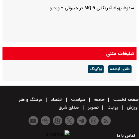
سقوط پهپاد آمریکایی MQ-۹ در جیبوتی + ویدیو
تبلیغات متنی
طلای آبشده
بوکینگ
صفحه نخست
جامعه
سیاست
اقتصاد
فرهنگ و هنر
ورزش
روایت
تصویر
صدای شرق
تماس با ما