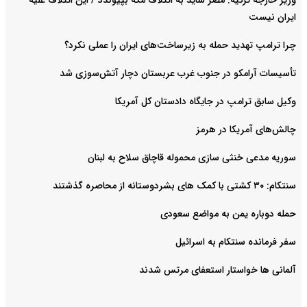
وزیر خارجه ترکیه: مصر شاید به ائتلاف مکه بپیوندد / این ائتلاف علیه
ایران نیست
چرا ترامپ تهدید حمله به زیرساخت‌های ایران را عملی نکرد؟
تأسیسات آرامکو در جنوب غرب عربستان دچار آتش‌سوزی شد
وکیل سابق ترامپ در جایگاه دادستان کل آمریکا
چالش‌های آمریکا در هرمز
سوریه مدعی خنثی سازی محموله قاچاق سلاح به لبنان
سنتکام: ۳۰ کشتی با کمک های بشردوستانه از محاصره گذشتند
حمله دوباره یمن به مواضع سعودی
سفر فرمانده سنتکام به اسرائیل
آلمانی ها خواستار استعفای مرتس شدند