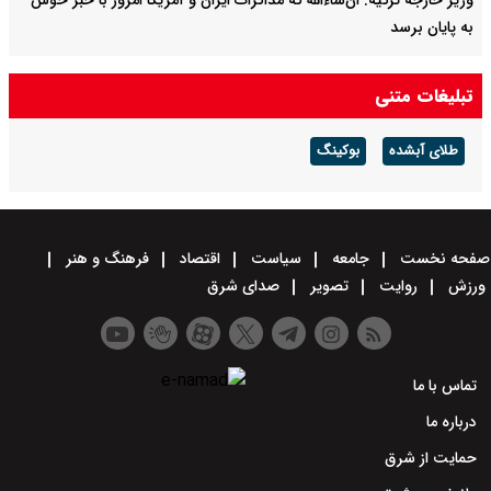
وزیر خارجه ترکیه: ان‌شاءالله که مذاکرات ایران و آمریکا امروز با خبر خوش
به پایان برسد
تبادل اطلاعاتی آمریکا با اوکراین در بحبوجه حملات سنگین روسیه مجددا
تبلیغات متنی
افزایش یافت
طلای آبشده
بوکینگ
صفحه نخست
جامعه
سیاست
اقتصاد
فرهنگ و هنر
ورزش
روایت
تصویر
صدای شرق
تماس با ما
درباره ما
حمایت از شرق