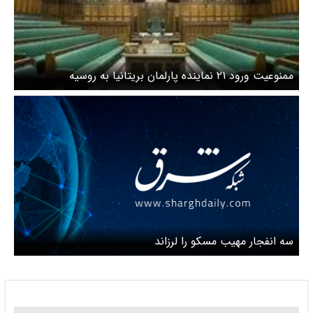
ممنوعیت ورود ۲۱ نماینده پارلمان بریتانیا به روسیه
سه انفجار مهیب مسکو را لرزاند