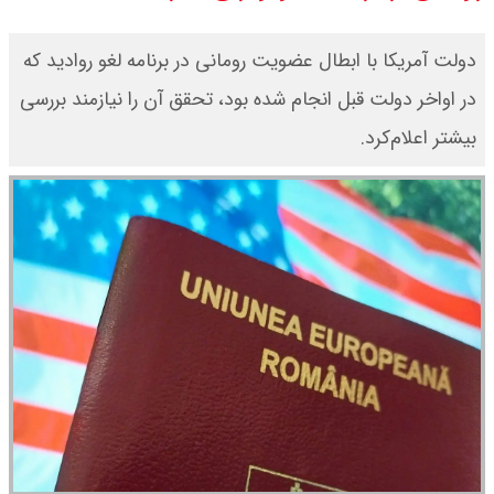
قیمت محصولات ایران خودرو امروز
دولت آمریکا با ابطال عضویت رومانی در برنامه لغو روادید که
شنبه ۱۷ مرداد ۱۴۰۵ / قیمت دنا چند ؟
در اواخر دولت قبل انجام شده بود، تحقق آن را نیازمند بررسی
بیشتر اعلام‌کرد.
+ جدول
ثبت نام سایپا از امروز ۱۷ مرداد ۱۴۰۵
آغاز شد / خرید کوییک با پیش
پرداخت ۵۰۰ میلیون تومان + لینک
شاخص بورس امروز شنبه ۱۷ مرداد
۱۴۰۵ / شاخص افزایشی شد + تحلیل