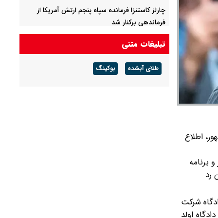
چارلز کاستنزا فرمانده سپاه پنجم ارتش آمریکا از
فرماندهی برکنار شد
مسرور بارزانی: با اسرائیل رابطه‌ای نداریم/ هیچ
تبلیغات متنی
نیروی آمریکایی در پایگاه حریر حضور ندارد
طلای آبشده
بوکینگ
حمایت از نتانیاهو در کمتر از یک ماه ۶ درصد کاهش
یافت
انصارالله: یمن در مسیر پایان محاصره گام برمی‌دارد/
نیروهای ما کاملا آماده هستند
ور، اطلاع
یمز و برنامه
 رد
ادگاه شرکت
ر وثیقه، تأکید کرد که برند باید در تاریخ ۳۰ ماه می در دادگاه اولد