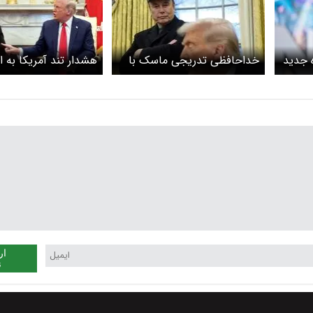
ه جدید
خداحافظی تدریجی ماسک با
هشدار تند آمریکا به ا
دولت ترامپ
ترامپ: اوکراین به‌زودی
خواهد شکست
ار
ن