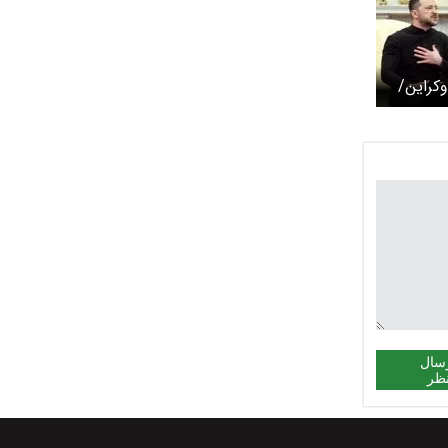
وکراین/
 درهم‌
سال
ظر