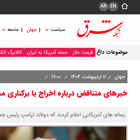
AR
EN
سیاست
جهان
جامعه
موضوعات داغ:
قیمت دلار
حمله آمریکا به ایران
کالابرگ الک
جهان
۱۱ اردیبهشت ۱۴۰۴
۱۹:۰۰
خبرهای متناقض درباره اخراج یا برکناری م
رسانه های آمریکایی اعلام کردند که دونالد ترامپ رئیس جمه