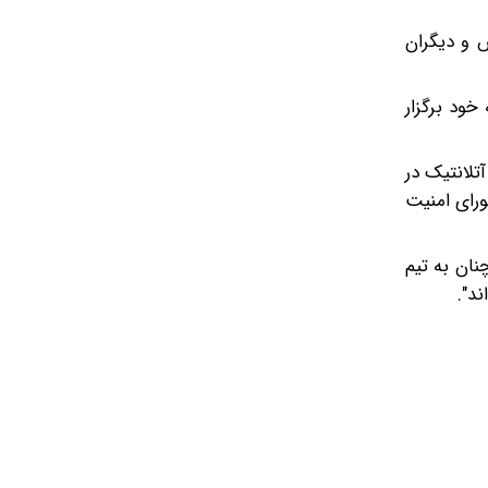
س و دیگران
خود برگزار
تلانتیک در
کارکنان شورای امنیت
نان به تیم
ند".