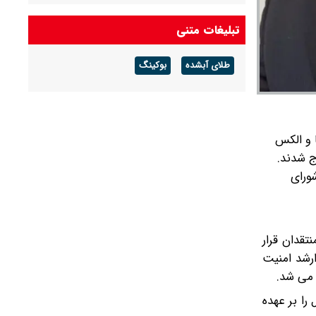
تبلیغات متنی
طلای آبشده
بوکینگ
 و الکس
ج شدند.
ورای
تقدان قرار
ارشد امنیت
 می شد.
را بر عهده