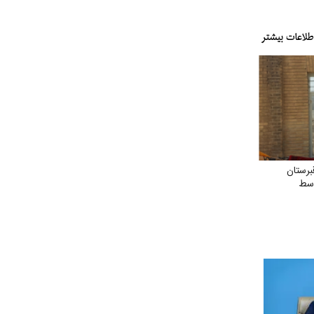
رستان
وسط