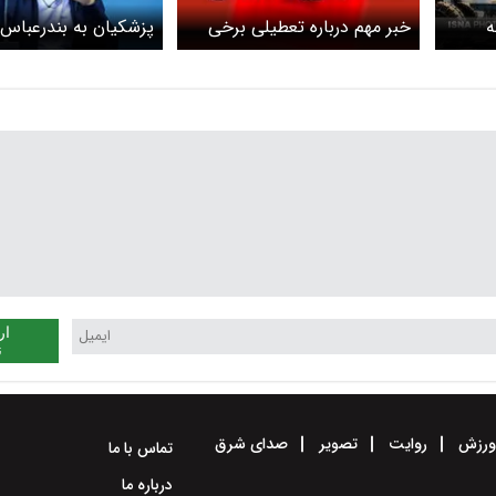
ه
خبر مهم درباره تعطیلی برخی
پزشکیان به بندرعباس 
۶۵ نفر رسید/
مناطق هرمزگان و بندرعباس
+ویدئو
ا دو
ار
ن
رزش
روایت
تصویر
صدای شرق
تماس با ما
درباره ما