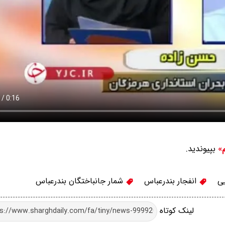
بپیوندید.
م»
یی
انفجار بندرعباس
شمار جانباختگان بندرعباس
لینک کوتاه