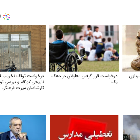
ربازی
درخواست قرار گرفتن معلولان در دهک
درخواست توقف تخریب قب
یک
تاریخی"نو"قم و بررسی ت
کارشناسان میراث فرهنگی