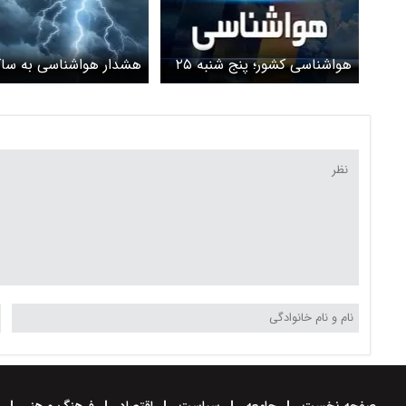
هواشناسی کشور؛ پنج شنبه ۲۵
هشدار هواشناسی به ساک
بهمن/ این استان ها منتظر
این شهر
بارش برف و باران باشند