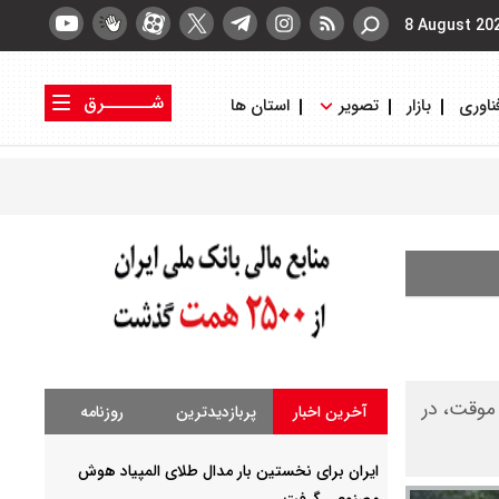
8 August 20
شــــــرق
ناوری
بازار
تصویر
استان ها
کتاب شرق
روزنامه شرق
موقت، در
آخرین اخبار
پربازدیدترین
روزنامه
ایران برای نخستین بار مدال طلای المپیاد هوش
مصنوعی گرفت