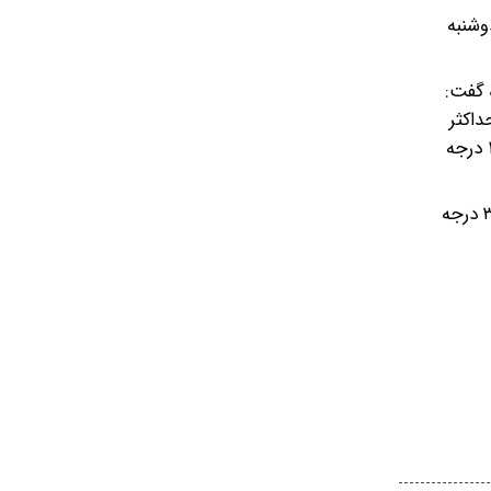
وشنبه
 گفت:
حداکثر
دمای ۱۶ و ۲۳ درجه سانتیگراد و طی یکشنبه (۲۴ فروردین)، صاف در بعدازظهر افزایش باد با بیشترین دمای ۲۵ و کم‌ترین دمای ۱۴ درجه
ضیاییان در پایان اظهارکرد: طی فردا و پس فردا شهرکرد با کمینه دمای ۲ و ۱ درجه سانتیگراد سردترین و زاهدان با بیشینه دمای ۳۶ درجه