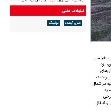
پیش بینی هواشناسی طی ۵ روز آینده/ باد و
گردوخاک در بخش‌هایی از کشور
تبلیغات متنی
پیش بینی هوای مشهد فردا شنبه ۱۷ مرداد/ افزایش
طلای آبشده
بوکینگ
دما از روز سه شنبه
ن، خراسان
، یزد،
ان‌های
ویراحمد،
ه در شمال
دید
برخی
و انتقال