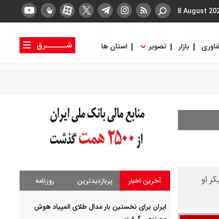
8 August 20
شــــــرق
ناوری
بازار
تصویر
استان ها
کتاب شرق
روزنامه شرق
کر او
آخرین اخبار
پربازدیدترین
روزنامه
ایران برای نخستین بار مدال طلای المپیاد هوش
مصنوعی گرفت