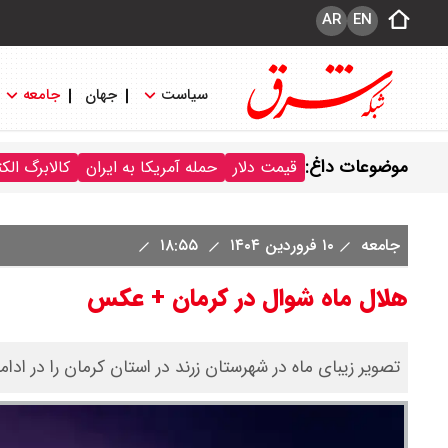
AR
EN
سیاست
جهان
جامعه
موضوعات داغ:
قیمت دلار
حمله آمریکا به ایران
کالابرگ الک
جامعه
۱۰ فروردین ۱۴۰۴
۱۸:۵۵
هلال ماه شوال در کرمان + عکس
تصویر زیبای ماه در شهرستان زرند در استان کرمان را در ادامه