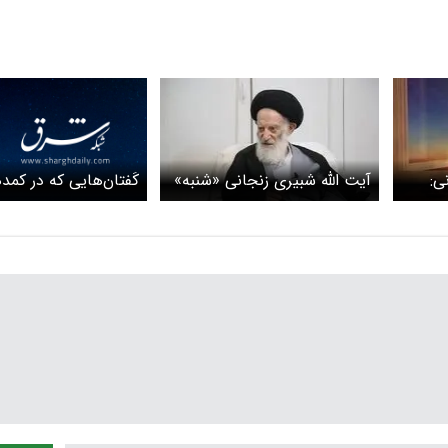
کَفتان‌هایی که در کم
ی:
آیت الله شبیری زنجانی «شنبه»
می‌خورند
فطر
را عید فطر اعلام کرد