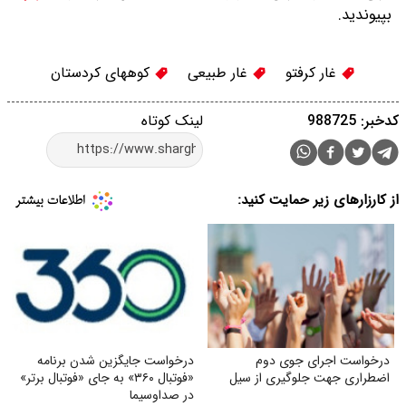
بپیوندید.
غار کرفتو
غار طبیعی
کوههای کردستان
کدخبر: 988725
لینک کوتاه
از کارزارهای زیر حمایت کنید:
درخواست اجرای جوی دوم
درخواست جایگزین شدن برنامه
اضطراری جهت جلوگیری از سیل
«فوتبال ۳۶۰» به جای «فوتبال برتر»
در صداوسیما