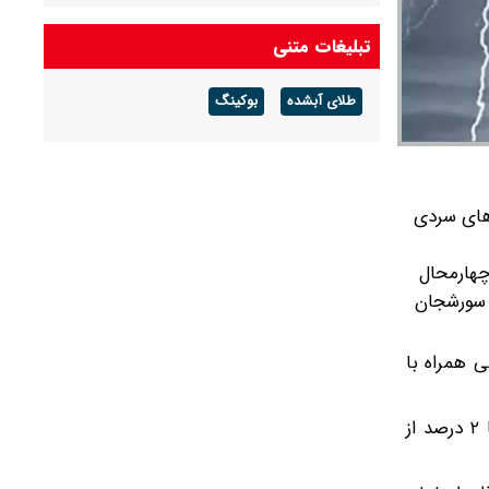
اطلاعیه مهم درباره برگزاری امتحانات نهایی معوق در
تبلیغات متنی
۴ استان جنوبی کشور + جدول
طلای آبشده
بوکینگ
زهای سردی
هارمحال
و سورشجان
 همراه با
بر اساس شاخص اندازه‌گیری SPEI دوره ۱۰ ساله، ۹۸ درصد مساحت چهارمحال و بختیاری تحت تاثیر خشکسالی است و تنها ۲ درصد از