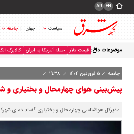
AR
EN
سیاست
جهان
جامعه
موضوعات داغ:
قیمت دلار
حمله آمریکا به ایران
کالابرگ الک
جامعه
۵ فروردین ۱۴۰۴
۱۹:۳۸
پیش‌بینی هوای چهارمحال و بختیاری و شهرکرد؛ چهارش
مدیرکل هواشناسی چهارمحال و بختیاری گفت: دمای شهرکرد ص