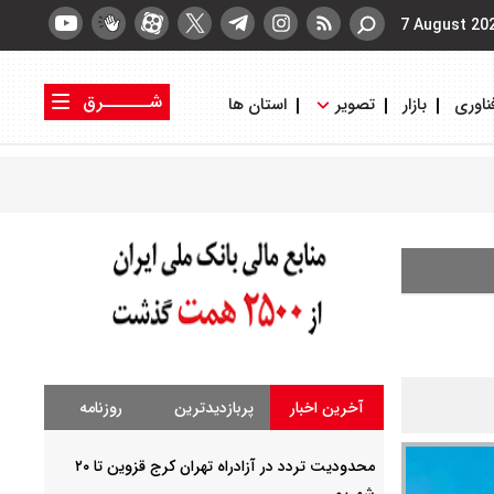
7 August 20
شــــــرق
ناوری
بازار
تصویر
استان ها
کتاب شرق
روزنامه شرق
آخرین اخبار
پربازدیدترین
روزنامه
محدودیت تردد در آزادراه تهران کرج قزوین تا ۲۰
شهریور