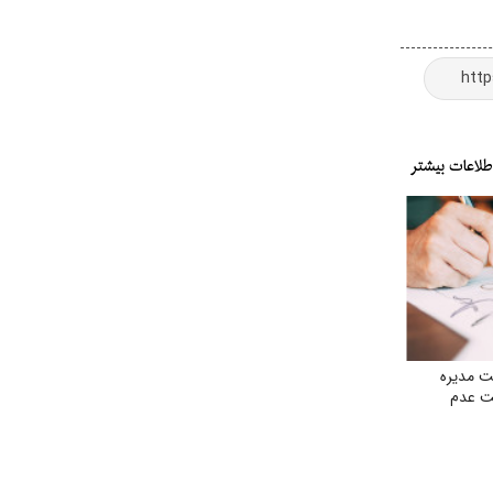
 مدیره
لت عدم