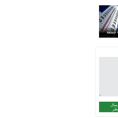
 جمعه
سال
ظر