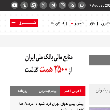
7 August 20
شــــــرق
ناوری
بازار
تصویر
استان ها
کتاب شرق
روزنامه شرق
ل پذیرش
آخرین اخبار
پربازدیدترین
روزنامه
پیش بینی هوای تهران فردا شنبه ۱۷ مرداد/ دما
کاهشی می شود