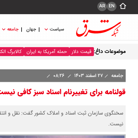
AR
EN
سیاست
جهان
جامعه
موضوعات داغ:
قیمت دلار
حمله آمریکا به ایران
کالابرگ الک
جامعه
۲۷ اسفند ۱۴۰۳
۰۸:۲۶
قولنامه برای تغییرنام اسناد سبز کافی نیس
سخنگوی سازمان ثبت اسناد و املاک کشور گفت:️ نقل و انتق
نیست.