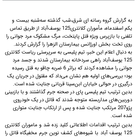
۲۰۷ چند ؟ + جدول
به گزارش گروه رسانه ای شرق،شب گذشته سه‌شنبه بیست و
یکم اسفندماه، مأموران کلانتری125 یوسف‌آباد از طریق تماس
تلفنی با بازپرس ویژه قتل پایتخت، مرگ مشکوک مرد جوانی را
روی تخت بخش اورژانس بیمارستان الزهرا را گزارش کردند.
​به دنبال اعلام این خبر، تیم پلیسی به سرپرستی ریاست کلانتری
125 یوسف‌آباد راهی سردخانه بیمارستان شدند و جسد مرد
جوانی را مشاهده کردند که براثر 6 ضربه چاقو به قتل رسیده
بود؛ بررسی‌های اولیه هم نشان می‌داد که مقتول در جریان یک
درگیری در حوالی خیابان ابن‌سینا قربانی جنایت شده است.
بدین ترتیب تیم پلیسی پای در صحنه جرم گذاشتند و با بازبینی
دوربین‌های مداربسته متوجه شدند که قاتل در یک خودروی
پژو207 مرتکب جنایت شده و پس از ارتکاب جنایت متواری
شده است.
بدین ترتیب اقدامات اطلاعاتی کلید زده شد و ماموران کلانتری
125 یوسف آباد با شیوه‌های کشف نوین جرم مخفیگاه قاتل را