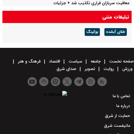
معافیت سربازان فراری تکذیب شد + جزئیات
تبلیغات متنی
طلای آبشده
بوکینگ
صفحه نخست
جامعه
سیاست
اقتصاد
فرهنگ و هنر
ورزش
روایت
تصویر
صدای شرق
تماس با ما
درباره ما
حمایت از شرق
مانیفست شرق