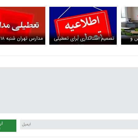
س و
تصمیم استانداری برای تعطیلی
م
مدارس و ادارات تهران فردا
تعطیل است؟
شنبه 18 اسفند 1403
ار
ن