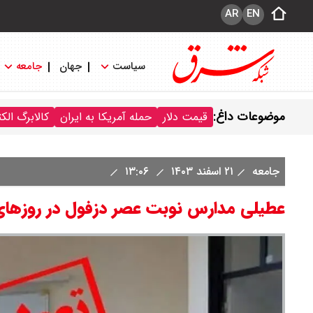
AR
EN
سیاست
جهان
جامعه
موضوعات داغ:
قیمت دلار
حمله آمریکا به ایران
کالابرگ الک
جامعه
۲۱ اسفند ۱۴۰۳
۱۳:۰۶
عطیلی مدارس نوبت عصر دزفول در روزهای 