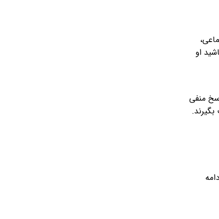
ماعی،
شید او
اسخ منفی
بگیرند.
دامه