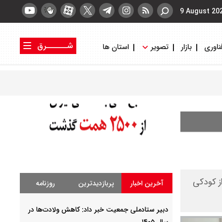
9 August 20
شــــــرق
ناوری
بازار
تصویر
استان ها
کتاب شرق
روزنامه شرق
ز کودکی
آخرین اخبار
پربازدیدترین
روزنامه
دبیر ستادملی جمعیت خبر داد: کاهش ولادت‌ها در
سال ۱۴۰۵