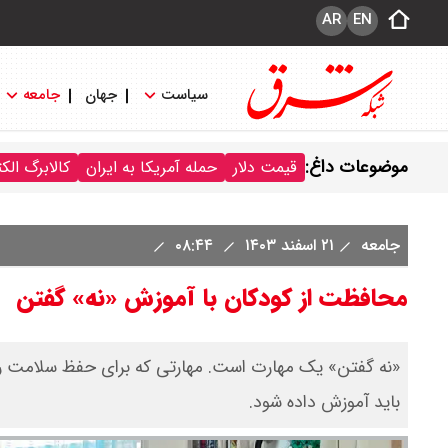
AR
EN
سیاست
جهان
جامعه
موضوعات داغ:
قیمت دلار
حمله آمریکا به ایران
کالابرگ الک
جامعه
۲۱ اسفند ۱۴۰۳
۰۸:۴۴
محافظت از کودکان با آموزش «نه» گفتن
«نه گفتن» یک مهارت است. مهارتی که برای حفظ سلامت ر
باید آموزش داده شود.