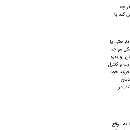
هر چه
 کند با
اراحتی یا
کل مواجه
 رو به‌رو
ت و کنترل
فرزند خود
دتان
د. در
 به موقع