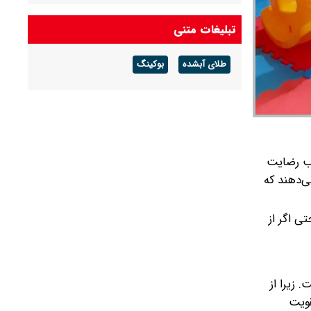
برنامه قطع برق کهگیلویه و بویراحمد امروز یکشنبه
تبلیغات متنی
۱۸ مرداد ۱۴۰۵ + جدول خاموشی
طلای آبشده
بوکینگ
سب رضایت
ی‌دهند که
ی اگر از
 زیرا از
قویت