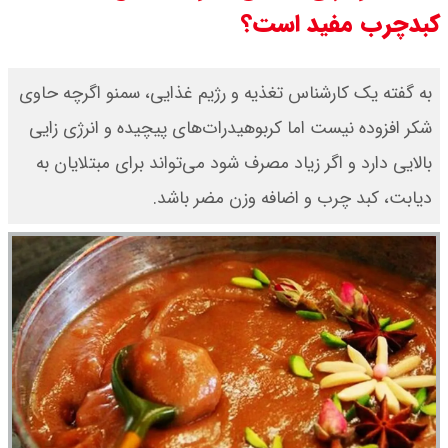
کبدچرب مفید است؟
قیمت بیت کوین،تتر و اتریوم امروز
جمعه ۱۶ مرداد۱۴۰۵ / قیمت بیت
به گفته یک کارشناس تغذیه و رژیم غذایی، سمنو اگرچه حاوی
شکر افزوده نیست اما کربوهیدرات‌های پیچیده و انرژی زایی
کوین چند؟ + جدول
بالایی دارد و اگر زیاد مصرف شود می‌تواند برای مبتلایان به
قیمت طلای جهان امروز جمعه
دیابت، کبد چرب و اضافه وزن مضر باشد.
۱۶مرداد۱۴۰۵ /هر اونس طلا چند ؟ +
جدول