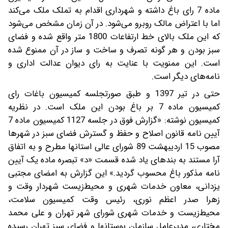
ماده 7 رای باغ داشته و شهرداری اقدام به تملک ملک می‌کند
اما با اعتراض مالک روبرو می‌شود. در آن زمان مشخص می‌شود
که این ملک بالای خط ارتفاعات 1800 متر واقع شده و فضای
سبز بودن و هر گونه تصرف و ساخت و ساز در آن ممنوع شده
است. این ممنویت با عنایت به رای دیوان عدالت اداری و
نامه‌های دیگر است.
حتی در تیر 1397 و طبق صورتجلسه کمیسیون باغات رای
کمیسیون ماده 7 بر باغ بودن این ملک است. در نظریه
کمیسیون نوشته: «گزارش فوق در جلسه 1127 کمیسیون ماده 7
آیین نامه قانون اصلاح و حفظ و گسترش فضای سبز در شهرها
مصوب 15 اردیبهشت 89 شورای عالی استانها مطرح و به اتفاق
آرا مستند به بندهای یاد شده قسمت «د» تبصره ماده یک آیین
نامه مذکور باغ محسوب گردید.» این گزارش به امضای مجتبی
یزدانی، معاون خدمات شهری و محیط‌زیست شهردار وقت و
زهرا صدر اعظم نوری، رئیس وقت کمیسیون سلامت،
محیط‌زیست و خدمات شهری شورای شهر تهران و علی محمد
مختاری، مدیرعامل سازمان بوستانها و فضای سبز تهران رسیده