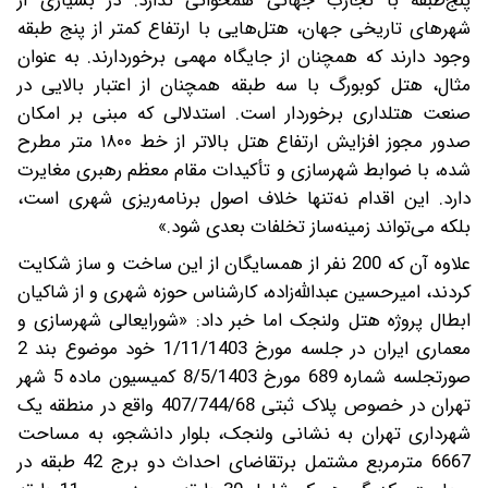
پنج‌طبقه با تجارب جهانی همخوانی ندارد. در بسیاری از
شهرهای تاریخی جهان، هتل‌هایی با ارتفاع کمتر از پنج طبقه
وجود دارند که همچنان از جایگاه مهمی برخوردارند. به عنوان
مثال، هتل کوبورگ با سه طبقه همچنان از اعتبار بالایی در
صنعت هتلداری برخوردار است. استدلالی که مبنی بر امکان
صدور مجوز افزایش ارتفاع هتل بالاتر از خط ۱۸۰۰ متر مطرح
شده، با ضوابط شهرسازی و تأکیدات مقام معظم رهبری مغایرت
دارد. این اقدام نه‌تنها خلاف اصول برنامه‌ریزی شهری است،
بلکه می‌تواند زمینه‌ساز تخلفات بعدی شود.»
علاوه آن که 200 نفر از همسایگان از این ساخت و ساز شکایت
کردند، امیرحسین عبدالله‌‌زاده، کارشناس حوزه شهری و از شاکیان
ابطال پروژه هتل ولنجک اما خبر داد: «شورایعالی شهرسازی و
معماری ایران در جلسه مورخ 1/11/1403 خود موضوع بند 2
صورتجلسه شماره 689 مورخ 8/5/1403 کمیسیون ماده 5 شهر
تهران در خصوص پلاک ثبتی 407/744/68 واقع در منطقه یک
شهرداری تهران به نشانی ولنجک، بلوار دانشجو، به مساحت
6667 مترمربع مشتمل برتقاضای احداث دو برج 42 طبقه در