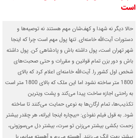
است
قیمت محصولات ایران خودرو امروز
شنبه ۱۷ مرداد ۱۴۰۵ / قیمت دنا چند ؟
حالا دیگر نه شهدا و کهف‌شان مهم هستند نه توصیه‌ها و
دستورات آیت‌الله خامنه‌ای. تنها پول مهم است چرا که اینجا
+ جدول
شهر تهران است، پول داشته باش و پادشاهی کن. پول داشته
ثبت نام سایپا از امروز ۱۷ مرداد ۱۴۰۵
باش و دور بزن تمام قوانین و مقررات و حتی صحبت‌های
آغاز شد / خرید کوییک با پیش
شخص اول کشور را. آیت‌الله خامنه‌ای اعلام کرد که بالای
1800 متر ساخته نشود اما این ملک که بالای 1800 متر است
پرداخت ۵۰۰ میلیون تومان + لینک
به راحتی اجازه ساخت پیدا می‌کند و پشت ویترین
شاخص بورس امروز شنبه ۱۷ مرداد
تکذیب‌ها، تمام ارگان‌ها به نوعی حمایت می‌کنند تا ساخته
۱۴۰۵ / شاخص افزایشی شد + تحلیل
شود. به قول فیلم نفوذی: «بیچاره اینجا ایرانه، هر چقدر بیشتر
زحمت بکشی بیشتر می‌زنن تو سرت، بیشتر دل می‌سوزونی،
بیشتر بهت انگ می‌زنند. آهسته می‌رم و آهسته میایم، با