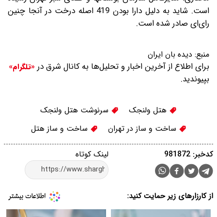
است. شاید به دلیل دارا بودن 419 اصله درخت در آنجا چنین
رای‌ای صادر شده است.
منبع:
دیده بان ایران
برای اطلاع از آخرین اخبار و تحلیل‌ها به کانال شرق در
«تلگرام»
بپیوندید.
هتل ولنجک
سرنوشت هتل ولنجک
ساخت و ساز در تهران
ساخت و ساز هتل
کدخبر: 981872
لینک کوتاه
از کارزارهای زیر حمایت کنید: