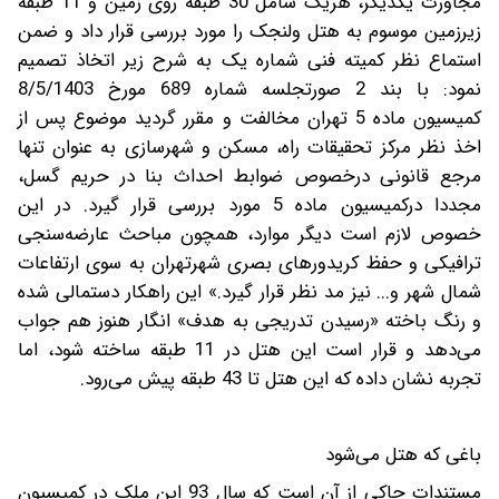
مجاورت یکدیگر، هریک شامل 30 طبقه روی زمین و 11 طبقه
زیرزمین موسوم به هتل ولنجک را مورد بررسی قرار داد و ضمن
استماع نظر کمیته فنی شماره یک به شرح زیر اتخاذ تصمیم
نمود: با بند 2 صورتجلسه شماره 689 مورخ 8/5/1403
کمیسیون ماده 5 تهران مخالفت و مقرر گردید موضوع پس از
اخذ نظر مرکز تحقیقات راه، مسکن و شهرسازی به عنوان تنها
مرجع قانونی درخصوص ضوابط احداث بنا در حریم گسل،
مجددا درکمیسیون ماده 5 مورد بررسی قرار گیرد. در این
خصوص لازم است دیگر موارد، همچون مباحث عارضه‌سنجی
ترافیکی و حفظ کریدورهای بصری شهرتهران به سوی ارتفاعات
شمال شهر و... نیز مد نظر قرار گیرد.» این راهکار دستمالی شده
و رنگ باخته «رسیدن تدریجی به هدف» انگار هنوز هم جواب
می‌دهد و قرار است این هتل در 11 طبقه ساخته شود، اما
تجربه نشان داده که این هتل تا 43 طبقه پیش می‌رود.
باغی که هتل می‌شود
مستندات حاکی از آن است که سال 93 این ملک در کمیسیون