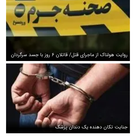
روایت هولناک از ماجرای قتل/ قاتلان ۶ روز با جسد سرگردان
بودند
جنایت تکان دهنده یک دندان پزشک