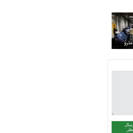
 مترو
سال
ظر