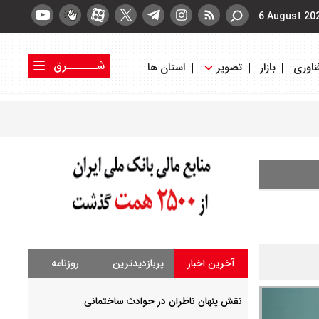
6 August 20
شــــــرق
ناوری
بازار
تصویر
استان ها
کتاب شرق
روزنامه شرق
آخرین اخبار
پربازدیدترین
روزنامه
نقش پنهان ناظران در حوادث ساختمانی