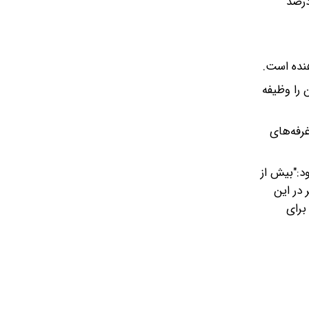
ا: ۴۶ درصد از شهروندان از وضعیت نظافت معابر رضایت داشته‌اند، ۱۵ درصد نظری خنثی داشته و ۳۷ درصد
اله در منازل عمدتاً بر عهده مادران است، در حالی که ۲۰ درصد آن را وظیفه
ه غرفه‌های
د:"بیش از
 در این
برای