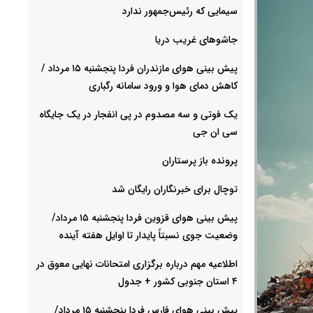
سیمایی که رئیس‌جمهور ندارد
جاشوهای غریب دریا
پیش بینی هوای مازندران فردا پنجشنبه ۱۵ مرداد /
کاهش دمای هوا و ورود سامانه رگباری
یک فوتی و سه مصدوم در پی انفجار در یک جایگاه
سی ان جی
پرونده باز پرستاران
توچال برای خبرنگاران رایگان شد
پیش بینی هوای قزوین فردا پنجشنبه ۱۵ مرداد/
وضعیت جوی نسبتاً پایدار تا اوایل هفته آینده
اطلاعیه مهم درباره برگزاری امتحانات نهایی معوق در
۴ استان جنوبی کشور + جدول
پیش بینی هوای فارس فردا پنجشنبه ۱۵ مرداد/