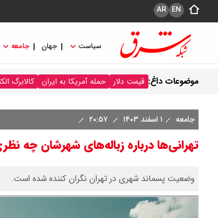
AR
EN
سیاست
جهان
جامعه
موضوعات داغ:
قیمت دلار
حمله آمریکا به ایران
کالابرگ الک
جامعه
۱ اسفند ۱۴۰۳
۲۰:۵۷
تهرانی‌ها درباره زباله‌های شهرشان چه نظری
وضعیت پسماند شهری در تهران نگران کننده شده است.