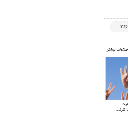
عیت
د شرکت