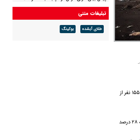
احتمال آب‌گرفتگی و سیلابی شدن مسیل‌ها
تبلیغات متنی
طلای آبشده
بوکینگ
شمسی‌پور در ادامه به نتایج یک نظرسنجی درباره وضعیت نظافت شهری و پسماند اشاره کرد و گفت:"این نظرسنجی با مشارکت ۱۵۵۰ نفر از
وضعیت نظافت مخازن زباله: ۴۷ درصد از شهروندان وضعیت نظافت مخازن را "خوب" یا "خیلی خوب" ارزیابی کرده‌اند، در حالی که ۲۸ درصد