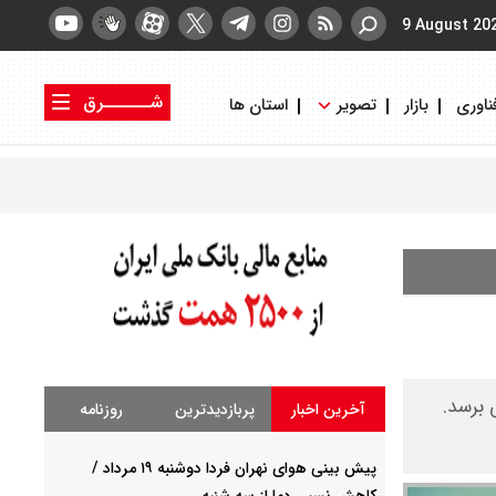
9 August 20
شــــــرق
ناوری
بازار
تصویر
استان ها
کتاب شرق
روزنامه شرق
 برسد.
آخرین اخبار
پربازدیدترین
روزنامه
پیش بینی هوای نهران فردا دوشنبه ۱۹ مرداد /
کاهش نسبی دما از سه شنبه