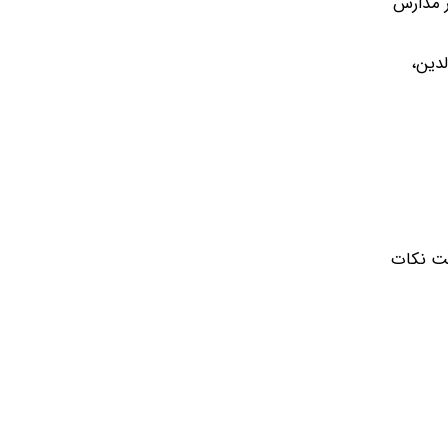
ر مدارس
دین،
یت نکات