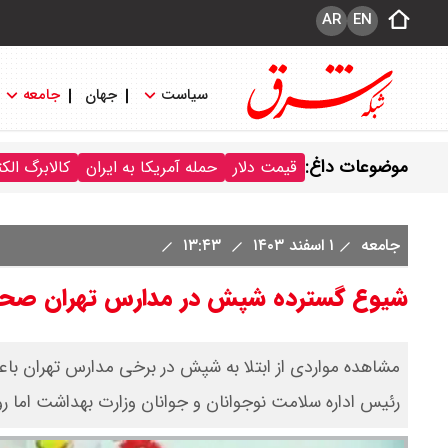
AR
EN
سیاست
جهان
جامعه
موضوعات داغ:
قیمت دلار
حمله آمریکا به ایران
کالابرگ الک
جامعه
۱ اسفند ۱۴۰۳
۱۳:۴۳
شیوع گسترده شپش در مدارس تهران صحت
مشاهده مواردی از ابتلا به شپش در برخی مدارس تهران با
رئیس اداره سلامت نوجوانان و جوانان وزارت بهداشت اما رو