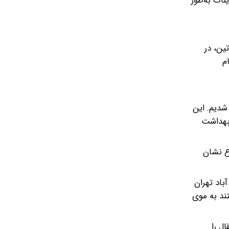
نات به‌طور
ین، در
م
شدیم. این
 بهداشت
ع نشان
باد تهران
تند به موی
ل را