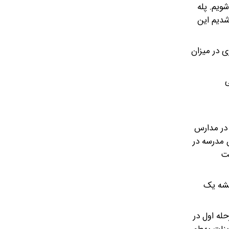
ویم. پله
شدیم این
 در میزان
ی
در مدارس
 مدرسه در
شت
یشه یک
له اول در