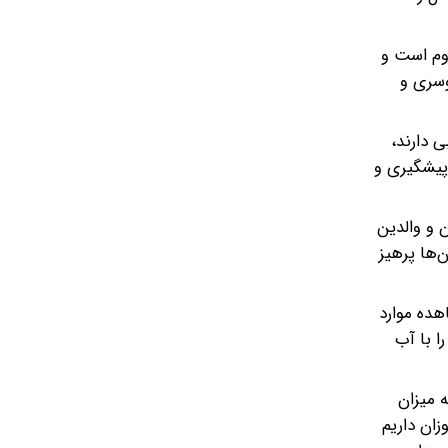
وم است و
وسری و
 دارند،
پیشگیری و
 و والدین
‌ها پرهیز
هده موارد
ا با آب
 میزان
زان داریم