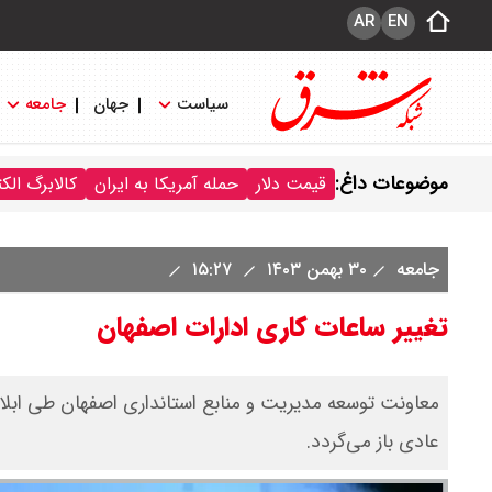
AR
EN
سیاست
جهان
جامعه
موضوعات داغ:
قیمت دلار
حمله آمریکا به ایران
کالابرگ الک
جامعه
۳۰ بهمن ۱۴۰۳
۱۵:۲۷
تغییر ساعات کاری ادارات اصفهان
معاونت توسعه مدیریت و منابع استانداری اصفهان طی ابلاغیه
عادی باز می‌گردد.