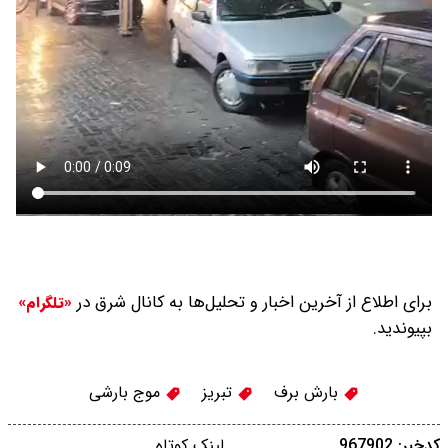
برای اطلاع از آخرین اخبار و تحلیل‌ها به کانال شرق در
«تلگرام»
بپیوندید.
بارش برف
تبریز
موج بارشی
کدخبر: 967902
لینک کوتاه