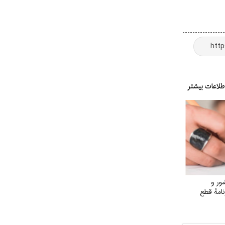
ر و
امهٔ قطع