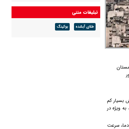
هوا تغییر نمی‌کند
تبلیغات متنی
پیش بینی هوای تهران فردا ۱۶ مرداد ۱۴۰۵/ وزش
شدید باد ادامه دارد
طلای آبشده
بوکینگ
تردد نزدیک به ۳.۴ میلیون زائر از مرزهای هفت‌گانه
اربعینی
مستان
ر
ال بارش بسیار کم
به ویژه در
 دما، سرعت