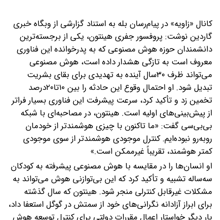
کانال «زاویه» در پیام‌رسان بله به استناد گزارشی از وبگاه خبری
گاردین نوشت: پروفسور جفری هینتون، یکی از برجسته‌ترین
دانشمندان حوزه هوش مصنوعی که به پدرخوانده این فناوری
معروف است به تازگی هشدار داده است، هوش مصنوعی
می‌تواند ظرف ۳۰سال آینده به تهدیدی برای بقای بشریت
تبدیل شود. او احتمال وقوع این حادثه را بین ۱۰تا۲۰درصد
تخمین زد و تأکید کرد، سرعت پیشرفت این فناوری بسیار فراتر
از پیش‌بینی‌های اولیه است.
هینتون، در مصاحبه‌ای با شبکه
بی‌بی‌سی گفت: «ما تاکنون با چیزی هوشمندتر از خودمان
روبه‌رو نبوده‌ایم. کنترل موجودی هوشمندتر از سوی موجودی
کمتر هوشمند، تقریباً غیرممکن است.»
او انسان‌ها را در مقایسه با هوش مصنوعی پیشرفته به کودکان
سه‌ساله تشبیه و تأکید کرد که این بی‌توازنی هوش می‌تواند به
مشکلات غیرقابل کنترلی منجر شود. هینتون که سال گذشته
برای ابراز آزادانه نگرانی‌های خود از سمتش در گوگل استعفا داد،
بار دیگر خواستار اعمال مقررات دولتی برای کنترل توسعه هوش