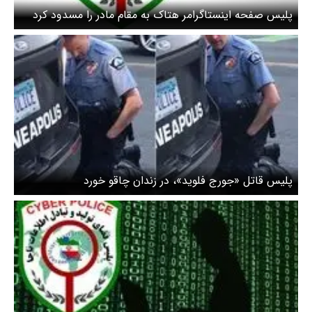
پلیس صفحه اینستاگرامر هتاک به مقام مادر را مسدود کرد
پلیس قاتل «جورج فلوید»، در زندان چاقو خورد