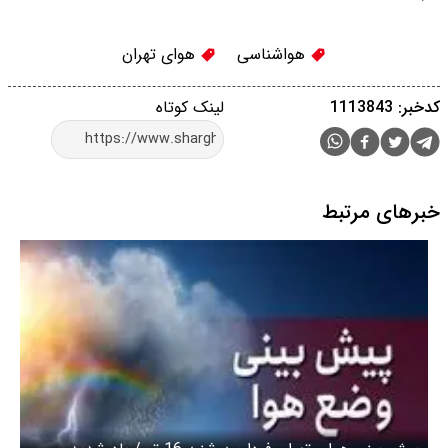
هواشناسی
هوای تهران
کدخبر: 1113843
لینک کوتاه
خبرهای مرتبط