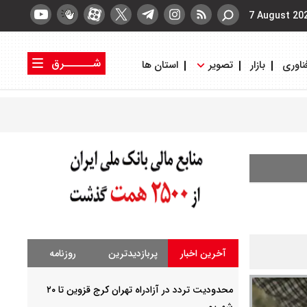
7 August 20
شــــــرق
ناوری
بازار
تصویر
استان ها
کتاب شرق
روزنامه شرق
آخرین اخبار
پربازدیدترین
روزنامه
محدودیت تردد در آزادراه تهران کرج قزوین تا ۲۰
شهریور