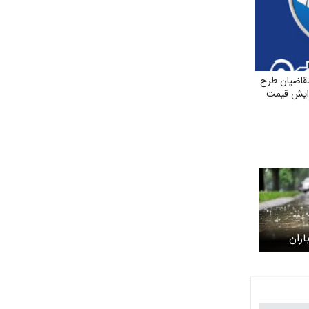
تقاضیان طرح
فزایش قیمت
اران