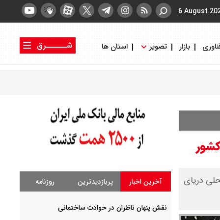
6 August 20
شــــــرق
ناوری
بازار
تصویر
استان ها
کتاب شرق
روزنامه شرق
احلی دریای
آخرین اخبار
پربازدیدترین
روزنامه
نقش پنهان ناظران در حوادث ساختمانی