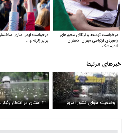
درخواست توسعه و ارتقای محورهای
درخواست ایمن‌ سازی ساختمان‌
راهبردی ارتباطی مهران–دهلران–
برابر زلزله و...
اندیمشک
خبرهای مرتبط
وضعیت هوای کشور امروز
۱۳ استان در انتظار رگبار و باران
چهارشنبه ۲۷ خرداد / رگبار باران
و رعدوبرق در ۸ استان نیمه
شمالی کشور