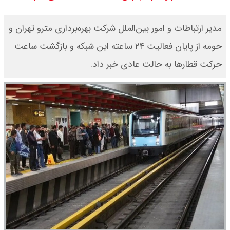
سی ان ان گزارش داد : ترامپ ۲ سنگر
مدیر ارتباطات و امور بین‌الملل شرکت بهره‌برداری مترو تهران و
سنتی جمهوری‌خواهان را از دست می
حومه از پایان فعالیت ۲۴ ساعته این شبکه و بازگشت ساعت
حرکت قطارها به حالت عادی خبر داد.
دهد؟
بنزین برای دولت چقدر تمام می شود؟
یک ادعا: برخی مالکان اجاره بها را ۶۰
درصد افزایش می دهند