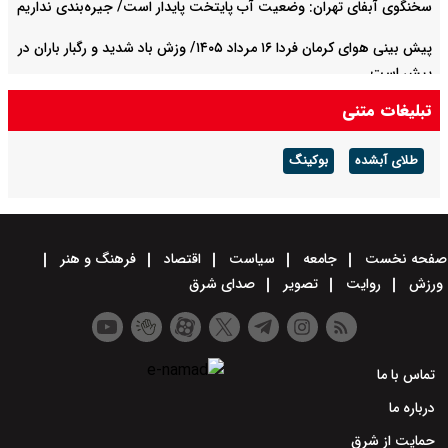
سخنگوی آبفای تهران: وضعیت آب پایتخت پایدار است/ جیره‌بندی نداریم
پیش بینی هوای کرمان فردا ۱۶ مرداد ۱۴۰۵/ وزش باد شدید و رگبار باران در
پیش است
تبلیغات متنی
پیش بینی هوای چهارمحال و بختیاری فردا ۱۶ مرداد ۱۴۰۵/ گرما ادامه دارد
طلای آبشده
بوکینگ
صفحه نخست
جامعه
سیاست
اقتصاد
فرهنگ و هنر
ورزش
روایت
تصویر
صدای شرق
تماس با ما
درباره ما
حمایت از شرق