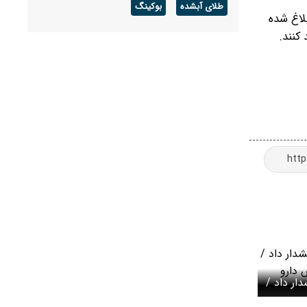
طلای آبشده
بوکینگ
لاغ شده
کنند.
ار داد /
ش دارو