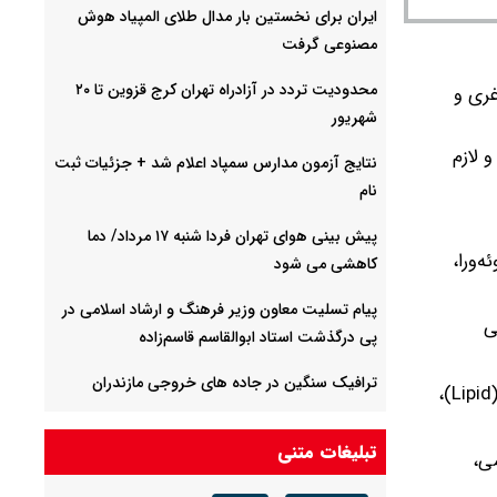
ایران برای نخستین بار مدال طلای المپیاد هوش
مصنوعی گرفت
محدودیت تردد در آزادراه تهران کرج قزوین تا ۲۰
غری و
شهریور
 لازم
نتایج آزمون مدارس سمپاد اعلام شد + جزئیات ثبت
نام
پیش بینی هوای تهران فردا شنبه ۱۷ مرداد/ دما
‌ورا،
کاهشی می شود
پیام تسلیت معاون وزیر فرهنگ و ارشاد اسلامی در
ی
پی درگذشت استاد ابوالقاسم قاسم‌زاده
ترافیک سنگین در جاده های خروجی مازندران
کپسول‌های شرکت تمپرامنت (فاقد مجوز) شامل؛ کپسول پنج انگشت (Nus)، کپسول دیابت نوع ۲ (Glamid)، کپسول چربی خون (Lipid)،
پیش بینی هواشناسی قم فردا شنبه ۱۷ مرداد/
تبلیغات متنی
افزایش غلظت گردوغبار تا اواخر وقت شنبه
ی،