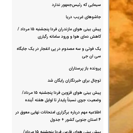
سیمایی که رئیس‌جمهور ندارد
جاشوهای غریب دریا
پیش بینی هوای مازندران فردا پنجشنبه ۱۵ مرداد /
کاهش دمای هوا و ورود سامانه رگباری
یک فوتی و سه مصدوم در پی انفجار در یک جایگاه
سی ان جی
پرونده باز پرستاران
توچال برای خبرنگاران رایگان شد
پیش بینی هوای قزوین فردا پنجشنبه ۱۵ مرداد/
وضعیت جوی نسبتاً پایدار تا اوایل هفته آینده
اطلاعیه مهم درباره برگزاری امتحانات نهایی معوق در
۴ استان جنوبی کشور + جدول
پیش بینی هوای فارس فردا پنجشنبه ۱۵ مرداد/