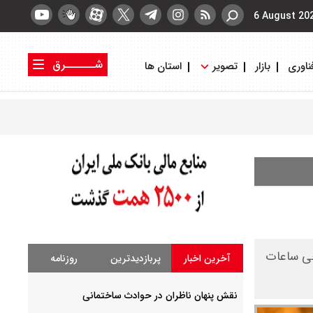
6 August 20
شــــــرق
ناوری
بازار
تصویر
استان ها
کتاب شرق
روزنامه شرق
خی ساعات
آخرین اخبار
پربازدیدترین
روزنامه
نقش پنهان ناظران در حوادث ساختمانی