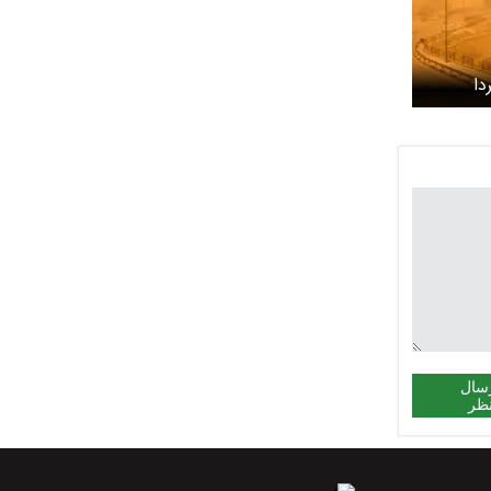
دا
 هشدار
ید
سال
ظر