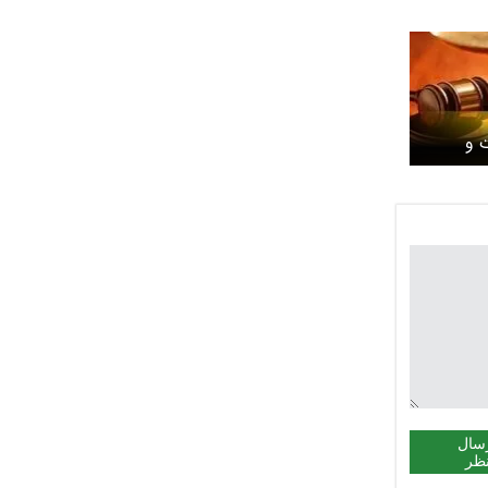
 و
/ دیه
ینی
سال
ظر