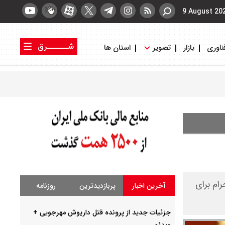
9 August 20
شــــــرق
ناوری
بازار
تصویر
استان ها
کتاب شرق
روزنامه شرق
ام برای
آخرین اخبار
پربازدیدترین
روزنامه
جزئیات جدید از پرونده قتل داریوش مهرجویی +
ویدئو