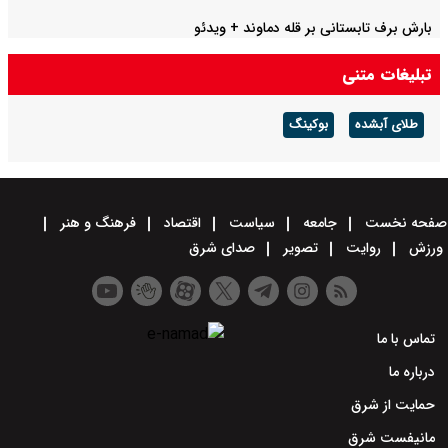
بارش برف تابستانی بر قله دماوند + ویدئو
تبلیغات متنی
طلای آبشده
بوکینگ
صفحه نخست
جامعه
سیاست
اقتصاد
فرهنگ و هنر
ورزش
روایت
تصویر
صدای شرق
تماس با ما
درباره ما
حمایت از شرق
مانیفست شرق