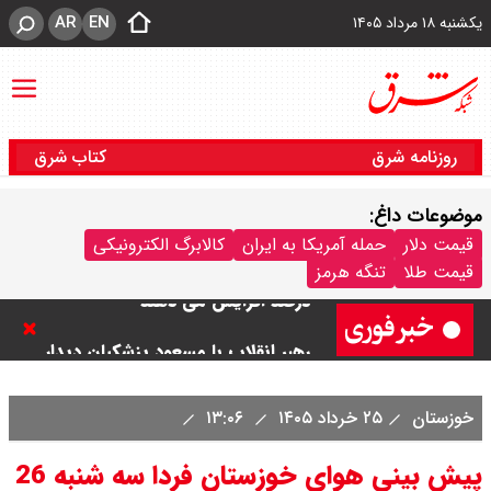
AR
EN
یکشنبه ۱۸ مرداد ۱۴۰۵
روزنامه شرق
کتاب شرق
بنزین برای دولت چقدر تمام می شود؟
موضوعات داغ:
یک ادعا: برخی مالکان اجاره بها را ۶۰
قیمت دلار
حمله آمریکا به ایران
کالابرگ الکترونیکی
قیمت طلا
تنگه هرمز
درصد افزایش می دهند
رهبر انقلاب با مسعود پزشکیان دیدار
کرد / درباره مشکلات کشور و تعامل
خوزستان
۲۵ خرداد ۱۴۰۵
۱۳:۰۶
اقتصادی با طرفهای خارجی گفتگو شد
پیش بینی هوای خوزستان فردا سه شنبه 26
امیر جهانشاهی: پای نظامی آمریکایی