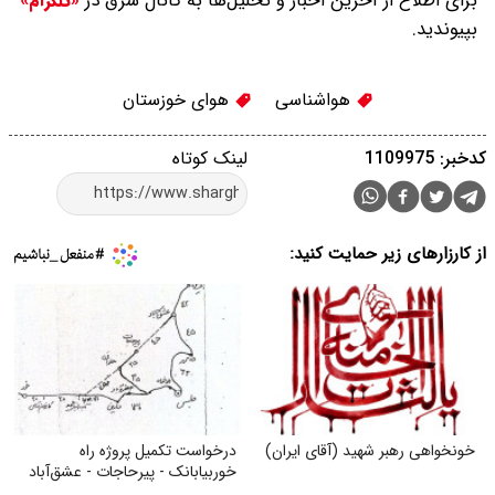
برای اطلاع از آخرین اخبار و تحلیل‌ها به کانال شرق در
«تلگرام»
بپیوندید.
هواشناسی
هوای خوزستان
کدخبر: 1109975
لینک کوتاه
از کارزارهای زیر حمایت کنید:
خونخواهی رهبر شهید (آقای ایران)
درخواست تکمیل پروژه راه
خوربیابانک - پیرحاجات - عشق‌آباد