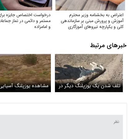
اعتراض به بخشنامه وزیر محترم
درخواست اختصاص جایزه برا
آموزش و پرورش مبنی بر سازماندهی
مستمر و دائمی در نماز جماع
کلی و یکپارچه نیروهای آموزگاری
و امامزاده
تربیت بدنی و دبیران تربیت بدنی
خبرهای مرتبط
تلف شدن یک یوزپلنگ دیگر در
مشاهده یوزپلنگ آسیایی
تصادف جاده ای در میامی
فیروزآباد + ویدئو