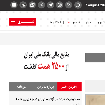
7 August 20
شــــــرق
ناوری
بازار
تصویر
استان ها
کتاب شرق
روزنامه شرق
آخرین اخبار
پربازدیدترین
روزنامه
محدودیت تردد در آزادراه تهران کرج قزوین تا ۲۰
شهریور