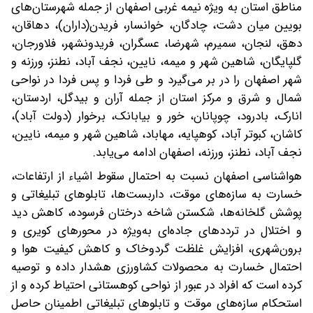
مناطق استان به ویژه نیمه غربی اصفهان از جمله شهرستان‌های
بویین میان دشت، چادگان، خوانسار، فریدن(داران)، دهاقان،
دهق، لنجان، سمیرم، شهرضا، عسگران، فریدونشهر، فلاورجان،
گلپایگان، شاهین شهر و میمه، نایین، نجف آباد، نطنز، ورزنه و
شهر اصفهان را در بر می‌گیرد و طی فردا و پس فردا در نواحی
شمال و شرق و مرکز استان از جمله آران و بیدگل، اردستان،
انارک، بادرود، چوپانان، خور و بیابانک، برخوار (دولت آباد)،
کاشان، کبوتر آباد، کوهپایه، مهاباد، شاهین شهر و میمه، نایین،
نجف آباد، نطنز، ورزنه، اصفهان ادامه می‌یابد.
هواشناسی اصفهان نسبت به احتمال سقوط اشیاء از ارتفاعات،
خسارت به سازه‌های موقت، داربست‌ها، تابلوهای تبلیغاتی و
پوشش گلخانه‌ها، شکستن شاخه درختان فرسوده، کاهش دید
و اختلال در ترددهای جاده‌ای به‌ویژه در محورهای کویری و
برون‌شهری، افزایش غلظت گردوخاک و کاهش کیفیت هوا و
احتمال خسارت به محصولات کشاورزی هشدار داده و توصیه
کرده است که افراد در عبور از نواحی کوهستانی احتیاط کرده و از
استحکام‌ سازه‌های موقت و تابلوهای تبلیغاتی اطمینان حاصل