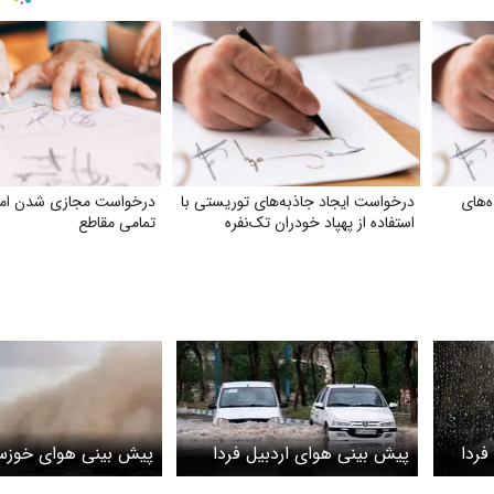
‌های
درخواست ایجاد جاذبه‌های توریستی با
درخواست مجازی شدن امت
استفاده از پهپاد خودران تک‌نفره
تمامی مقاطع
فردا
پیش بینی هوای اردبیل فردا
پیش بینی هوای خوزست
شنبه 16 خرداد/ رگبار و تگرگ
جمعه