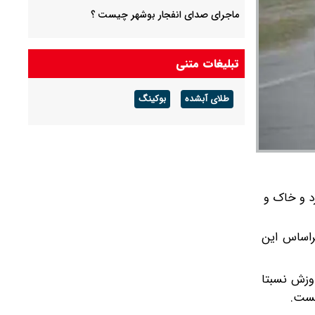
ماجرای صدای انفجار بوشهر چیست ؟
سخنگوی آبفای تهران: وضعیت آب پایتخت پایدار
است/ جیره‌بندی نداریم
تبلیغات متنی
پیش بینی هوای کرمان فردا ۱۶ مرداد ۱۴۰۵/ وزش
طلای آبشده
بوکینگ
باد شدید و رگبار باران در پیش است
پیش بینی هوای چهارمحال و بختیاری فردا ۱۶ مرداد
۱۴۰۵/ گرما ادامه دارد
د و خاک و
راساس این
اعت‌ها وزش نسبتا
یست.