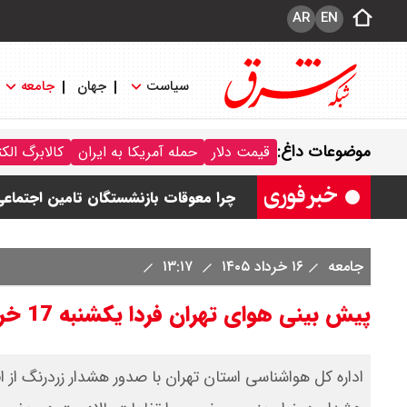
AR
EN
سیاست
جهان
جامعه
قیمت طلا ۱۸ عیار امروز جمعه ۱۶ مرداد ۱۴۰۵ اعلام شد/ طلا بر مدار صعود
موضوعات داغ:
قیمت دلار
حمله آمریکا به ایران
کالابرگ الک
قیمت نفت امروز جمعه ۱۶ مرداد ۱۴۰۵ / نفت صعودی شد + جدول
چرا معوقات بازنشستگان تامین اجتماع
جزئیات عرضه اولیه احیا در فرابورس اعل
جامعه
۱۶ خرداد ۱۴۰۵
۱۳:۱۷
قیمت بیت کوین،تتر و اتریوم امروز جمعه ۱۶ مرداد۱۴۰۵ / قیمت بیت کوین چند؟ 
پیش بینی هوای تهران فردا یکشنبه 17 خرداد/ بارش باران در نیمه شمالی استان
اداره کل هواشناسی استان تهران با صدور هشدار زردرنگ از ا