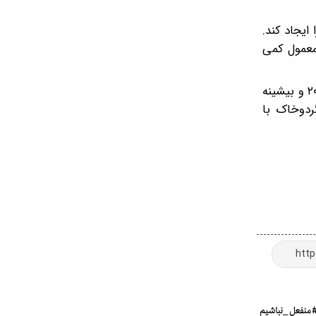
ایجاد کند.
 معمول کمی
بر اساس اعلام اداره کل هواشناسی استان تهران، آسمان پایتخت (۱۷ خرداد) صاف و وزش باد، گاهی افزایش باد با کمینه دمای ۲۰ و بیشینه
مال گردوخاک با