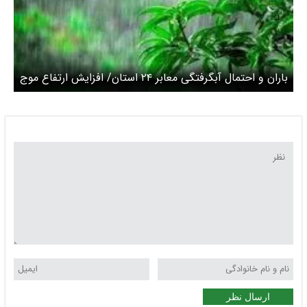
باران و احتمال آبگرفتگی معابر ۲۴ استان/ افزایش ارتفاع موج
در دریای خزر
ارسال نظر