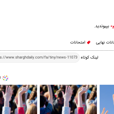
بپیوندید.
م»
نات نهایی
امتحانات
لینک کوتاه