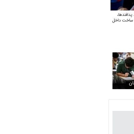
پدافندها،
ی ساخت داخل
ان
ی