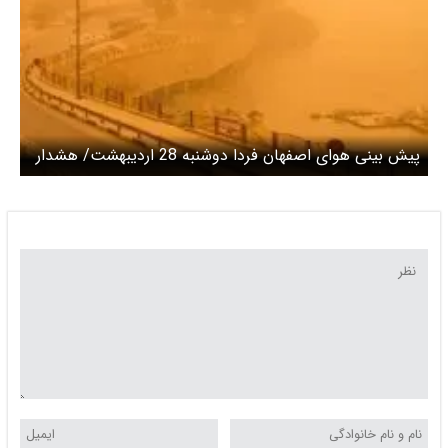
پیش بینی هوای اصفهان فردا دوشنبه 28 اردیبهشت/ هشدار
نسبت به خیزش گردوخاک تا پایان هفته