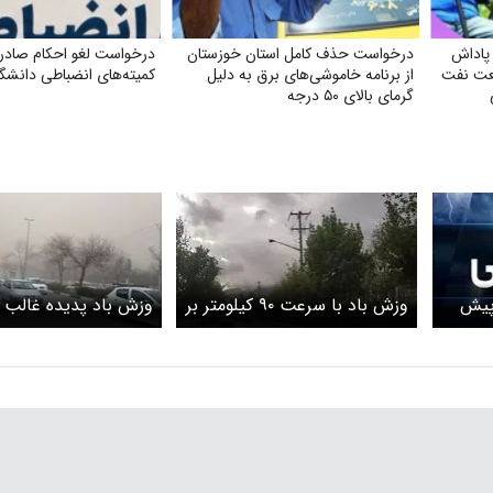
پاداش
درخواست حذف کامل استان خوزستان
درخواست لغو احکام صادره
عت نفت
از برنامه خاموشی‌های برق به دلیل
کمیته‌های انضباطی دانشگاه
گرمای بالای ۵۰ درجه
 پیش
وزش باد با سرعت ۹۰ کیلومتر بر
وزش باد پدیده غالب 
نوع
ساعت قم را درمی‌نوردد
است
در این