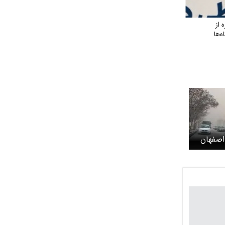
 از
‌ها
اصفهان