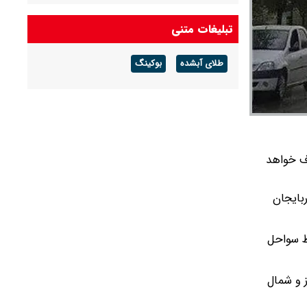
هشدار هواشناسی برای آخر هفته صادر شد/ این ۱۱
تبلیغات متنی
استان منتظر رگبار و رعد و برق باشند
طلای آبشده
بوکینگ
اف خواهد
بایجان
ط سواحل
ز و شمال