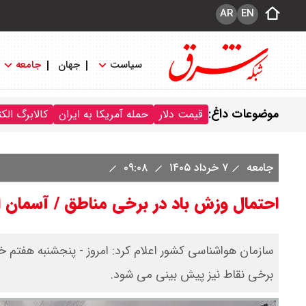
AR
EN
سیاست
جهان
جامعه
موضوعات داغ:
قیمت دلار
حمله آمریکا به ایران
کالابرگ الک
جامعه
۷ خرداد ۱۴۰۵
۰۹:۰۸
احتمال وزش باد در برخی مناطق / آسمان ا
سازمان هواشناسی کشور اعلام کرد: امروز - پنجشنبه هفتم 
برخی نقاط نیز پیش بینی می شود.