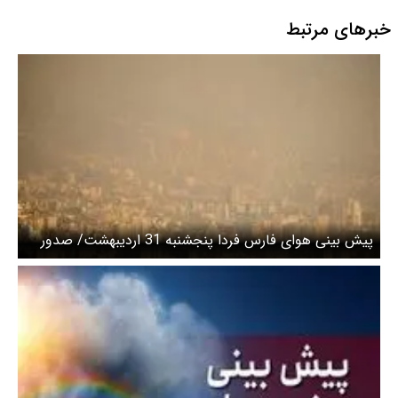
خبرهای مرتبط
پیش بینی هوای فارس فردا پنجشنبه 31 اردیبهشت/ صدور
هشدار آلودگی سطح نارنجی شماره ۲