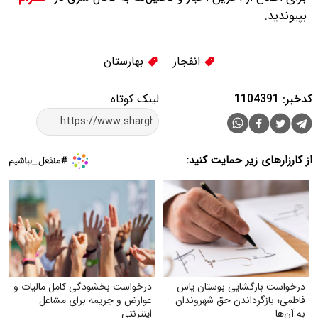
بپیوندید.
انفجار
بهارستان
کدخبر: 1104391
لینک کوتاه
از کارزارهای زیر حمایت کنید:
درخواست بازگشایی بوستان یاس
درخواست بخشودگی کامل مالیات و
فاطمی؛ بازگرداندن حق شهروندان
عوارض و جریمه برای مشاغل
به آن‌ها
اینترنتی