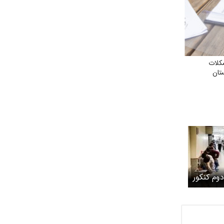
کلات
تان
وم کنکور